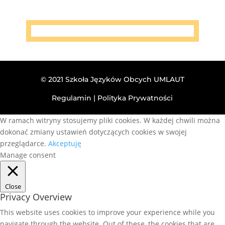
© 2021 Szkoła Języków Obcych UMLAUT
Regulamin
|
Polityka Prywatności
W ramach witryny stosujemy pliki cookies. W każdej chwili można
dokonać zmiany ustawień dotyczących cookies w swojej
przeglądarce.
Akceptuję
Manage consent
Close
Privacy Overview
This website uses cookies to improve your experience while you
navigate through the website. Out of these, the cookies that are