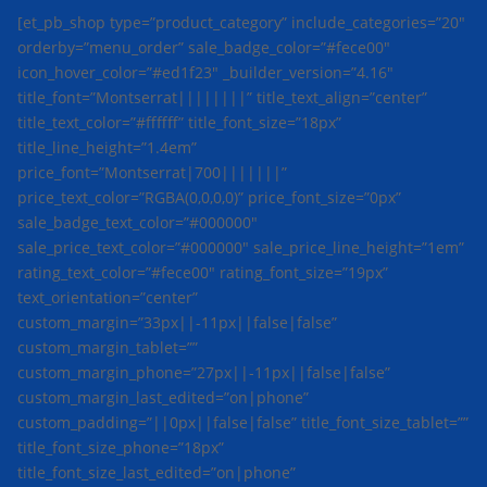
[et_pb_shop type=”product_category” include_categories=”20″
orderby=”menu_order” sale_badge_color=”#fece00″
icon_hover_color=”#ed1f23″ _builder_version=”4.16″
title_font=”Montserrat||||||||” title_text_align=”center”
title_text_color=”#ffffff” title_font_size=”18px”
title_line_height=”1.4em”
price_font=”Montserrat|700|||||||”
price_text_color=”RGBA(0,0,0,0)” price_font_size=”0px”
sale_badge_text_color=”#000000″
sale_price_text_color=”#000000″ sale_price_line_height=”1em”
rating_text_color=”#fece00″ rating_font_size=”19px”
text_orientation=”center”
custom_margin=”33px||-11px||false|false”
custom_margin_tablet=””
custom_margin_phone=”27px||-11px||false|false”
custom_margin_last_edited=”on|phone”
custom_padding=”||0px||false|false” title_font_size_tablet=””
title_font_size_phone=”18px”
title_font_size_last_edited=”on|phone”