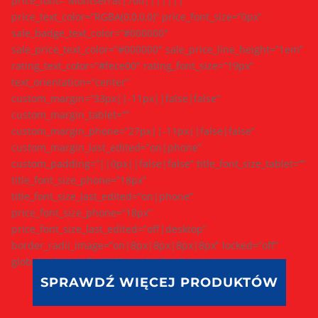
price_font=”Montserrat|700|||||||”
price_text_color=”RGBA(0,0,0,0)” price_font_size=”0px”
sale_badge_text_color=”#000000″
sale_price_text_color=”#000000″ sale_price_line_height=”1em”
rating_text_color=”#fece00″ rating_font_size=”19px”
text_orientation=”center”
custom_margin=”33px||-11px||false|false”
custom_margin_tablet=””
custom_margin_phone=”27px||-11px||false|false”
custom_margin_last_edited=”on|phone”
custom_padding=”||0px||false|false” title_font_size_tablet=””
title_font_size_phone=”18px”
title_font_size_last_edited=”on|phone”
price_font_size_phone=”18px”
price_font_size_last_edited=”off|desktop”
border_radii_image=”on|8px|8px|8px|8px” locked=”off”
global_colors_info=”{}”][/et_pb_shop]
SPRAWDŹ WIĘCEJ PRODUKTÓW