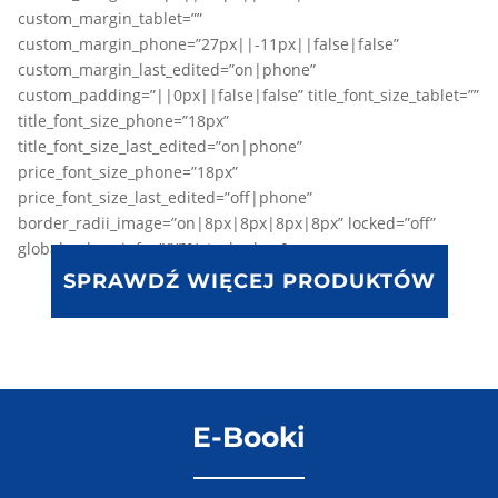
custom_margin_tablet=””
custom_margin_phone=”27px||-11px||false|false”
custom_margin_last_edited=”on|phone”
custom_padding=”||0px||false|false” title_font_size_tablet=””
title_font_size_phone=”18px”
title_font_size_last_edited=”on|phone”
price_font_size_phone=”18px”
price_font_size_last_edited=”off|phone”
border_radii_image=”on|8px|8px|8px|8px” locked=”off”
global_colors_info=”{}”][/et_pb_shop]
SPRAWDŹ WIĘCEJ PRODUKTÓW
E-Booki