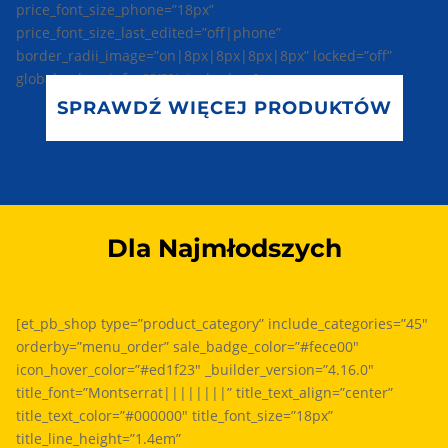
price_font_size_phone=”18px”
price_font_size_last_edited=”off|phone”
border_radii_image=”on|8px|8px|8px|8px” locked=”off”
global_colors_info=”{}”][/et_pb_shop]
SPRAWDŹ WIĘCEJ PRODUKTÓW
Dla Najmłodszych
[et_pb_shop type=”product_category” include_categories=”45″
orderby=”menu_order” sale_badge_color=”#fece00″
icon_hover_color=”#ed1f23″ _builder_version=”4.16.0″
title_font=”Montserrat||||||||” title_text_align=”center”
title_text_color=”#000000″ title_font_size=”18px”
title_line_height=”1.4em”