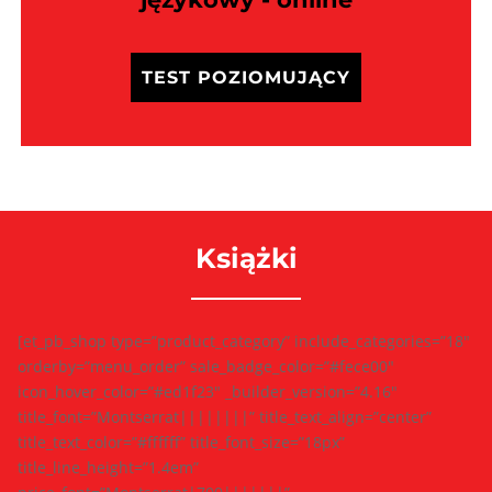
TEST POZIOMUJĄCY
Książki
[et_pb_shop type=”product_category” include_categories=”18″
orderby=”menu_order” sale_badge_color=”#fece00″
icon_hover_color=”#ed1f23″ _builder_version=”4.16″
title_font=”Montserrat||||||||” title_text_align=”center”
title_text_color=”#ffffff” title_font_size=”18px”
title_line_height=”1.4em”