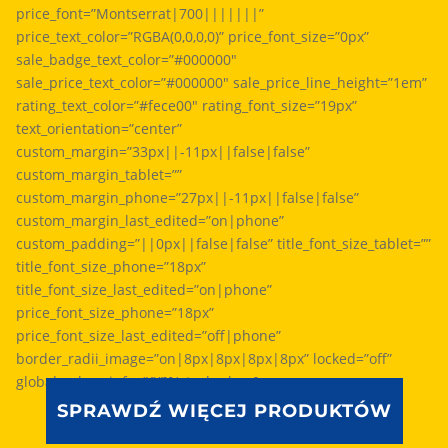
price_font=”Montserrat|700|||||||”
price_text_color=”RGBA(0,0,0,0)” price_font_size=”0px”
sale_badge_text_color=”#000000″
sale_price_text_color=”#000000″ sale_price_line_height=”1em”
rating_text_color=”#fece00″ rating_font_size=”19px”
text_orientation=”center”
custom_margin=”33px||-11px||false|false”
custom_margin_tablet=””
custom_margin_phone=”27px||-11px||false|false”
custom_margin_last_edited=”on|phone”
custom_padding=”||0px||false|false” title_font_size_tablet=””
title_font_size_phone=”18px”
title_font_size_last_edited=”on|phone”
price_font_size_phone=”18px”
price_font_size_last_edited=”off|phone”
border_radii_image=”on|8px|8px|8px|8px” locked=”off”
global_colors_info=”{}”][/et_pb_shop]
SPRAWDŹ WIĘCEJ PRODUKTÓW